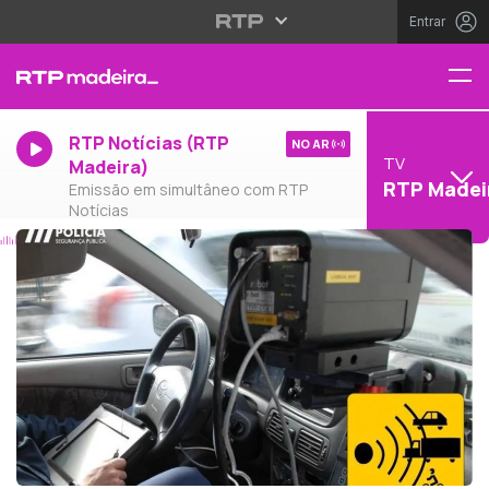
Entrar
RTP Notícias (RTP
NO AR
TV
Madeira)
RTP Madei
Emissão em simultâneo com RTP
Notícias