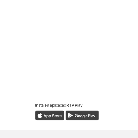
Instale a aplicação
RTP Play
ebook da RTP Madeira
nstagram da RTP Madeira