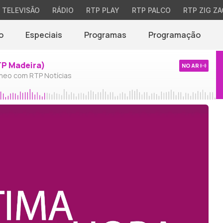
TELEVISÃO
RÁDIO
RTP PLAY
RTP PALCO
RTP ZIG ZA
o
Especiais
Programas
Programação
TP Madeira)
NO AR
neo com RTP Notícias