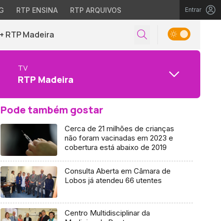
G
RTP ENSINA
RTP ARQUIVOS
Entrar
+ RTP Madeira
TV
RTP Madeira
Pode também gostar
Cerca de 21 milhões de crianças
não foram vacinadas em 2023 e
cobertura está abaixo de 2019
Consulta Aberta em Câmara de
Lobos já atendeu 66 utentes
Centro Multidisciplinar da