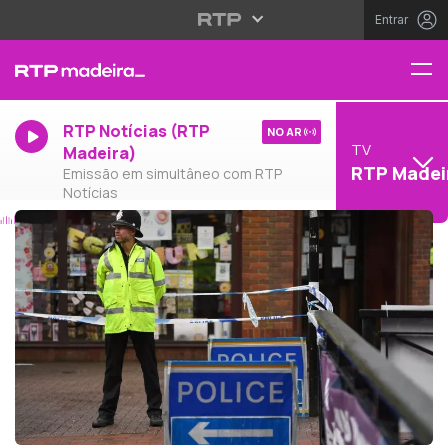
Entrar
RTP Notícias (RTP
NO AR
TV
Madeira)
RTP Madei
Emissão em simultâneo com RTP
Notícias