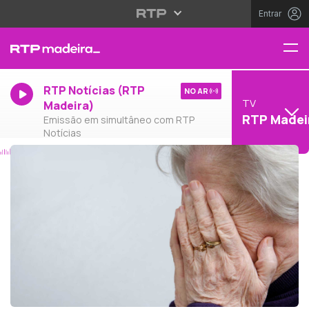
Entrar
RTP Notícias (RTP
NO AR
TV
Madeira)
RTP Madei
Emissão em simultâneo com RTP
Notícias