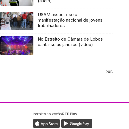
(áudio)
USAM associa-se a
manifestação nacional de jovens
trabalhadores
No Estreito de Câmara de Lobos
canta-se as janeiras (vídeo)
PUB
Instale a aplicação
RTP Play
ebook da RTP Madeira
nstagram da RTP Madeira