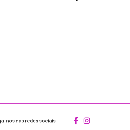
Aceder ao Fac
Aceder ao I
ga-nos nas redes sociais