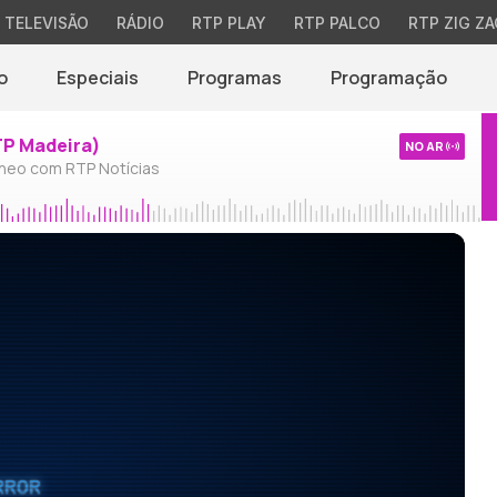
TELEVISÃO
RÁDIO
RTP PLAY
RTP PALCO
RTP ZIG ZA
o
Especiais
Programas
Programação
TP Madeira)
NO AR
neo com RTP Notícias
RROR