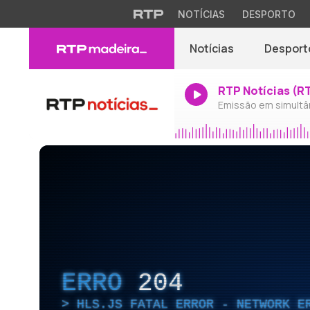
NOTÍCIAS
DESPORTO
Notícias
Desport
RTP Notícias (R
Emissão em simultâ
ERRO
204
HLS.JS FATAL ERROR - NETWORK E