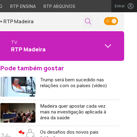
G
RTP ENSINA
RTP ARQUIVOS
Entrar
+ RTP Madeira
TV
RTP Madeira
Pode também gostar
Trump será bem sucedido nas
relações com os países (vídeo)
Madeira quer apostar cada vez
mais na investigação aplicada à
área da saúde
Os desafios dos novos pais