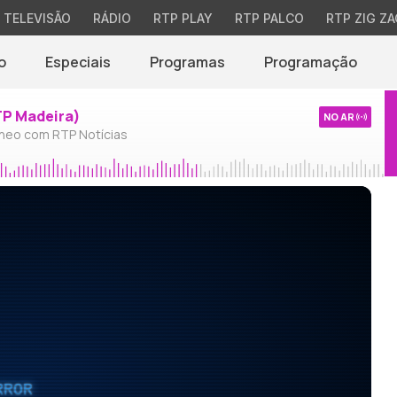
TELEVISÃO
RÁDIO
RTP PLAY
RTP PALCO
RTP ZIG ZA
o
Especiais
Programas
Programação
TP Madeira)
NO AR
neo com RTP Notícias
RROR