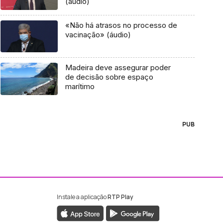
(áudio)
«Não há atrasos no processo de
vacinação» (áudio)
Madeira deve assegurar poder
de decisão sobre espaço
marítimo
PUB
Instale a aplicação
RTP Play
ebook da RTP Madeira
nstagram da RTP Madeira