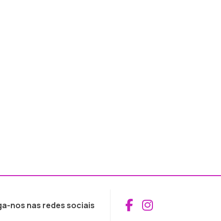
Aceder ao Fac
Aceder ao I
ga-nos nas redes sociais