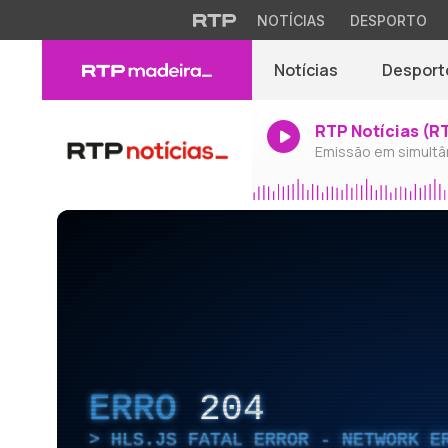
NOTÍCIAS
DESPORTO
Notícias
Desport
RTP Notícias (R
Emissão em simultâ
ERRO
204
HLS.JS FATAL ERROR - NETWORK E