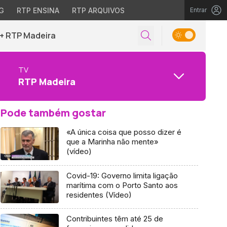
G
RTP ENSINA
RTP ARQUIVOS
Entrar
+ RTP Madeira
TV
RTP Madeira
Pode também gostar
«A única coisa que posso dizer é
que a Marinha não mente»
(vídeo)
Covid-19: Governo limita ligação
marítima com o Porto Santo aos
residentes (Vídeo)
Contribuintes têm até 25 de