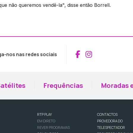
ue não queremos vendê-la", disse então Borrell.
Aceder ao Fac
Aceder ao I
ga-nos nas redes sociais
atélites
Frequências
Moradas e
RTP PLAY
CONTACTOS
EM DIRETO
PROVEDORA DO
REVER PROGRAMAS
TELESPECTADOR