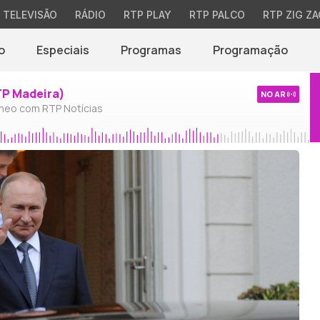
TELEVISÃO
RÁDIO
RTP PLAY
RTP PALCO
RTP ZIG ZA
o
Especiais
Programas
Programação
TP Madeira)
NO AR
neo com RTP Notícias