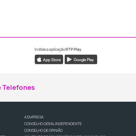
Instale a aplicação
RTP Play
ebook da RTP Madeira
nstagram da RTP Madeira
 Telefones
A EMPRESA
CONSELHO GERAL INDEPENDENTE
CONSELHO DE OPINIÃO