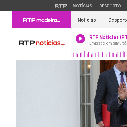
NOTÍCIAS
DESPORTO
Notícias
Desport
RTP Notícias (R
Emissão em simultâ