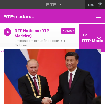
Entrar
RTP Notícias (RTP
NO AR
TV
Madeira)
RTP Madei
Emissão em simultâneo com RTP
Notícias