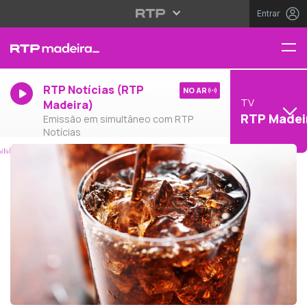
Entrar
RTP Notícias (RTP
NO AR
TV
Madeira)
RTP Madei
Emissão em simultâneo com RTP
Notícias