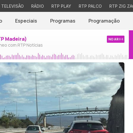
TELEVISÃO
RÁDIO
RTP PLAY
RTP PALCO
RTP ZIG ZA
o
Especiais
Programas
Programação
TP Madeira)
NO AR
neo com RTP Notícias