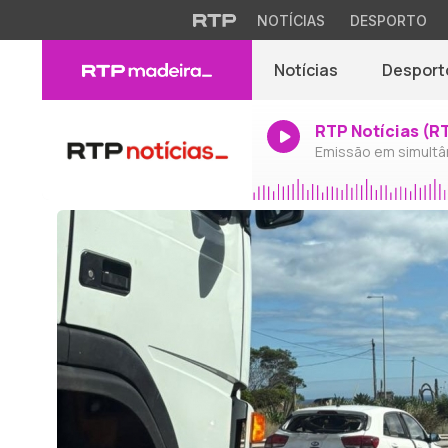
NOTÍCIAS
DESPORTO
Notícias
Desport
RTP Notícias (R
Emissão em simultâ