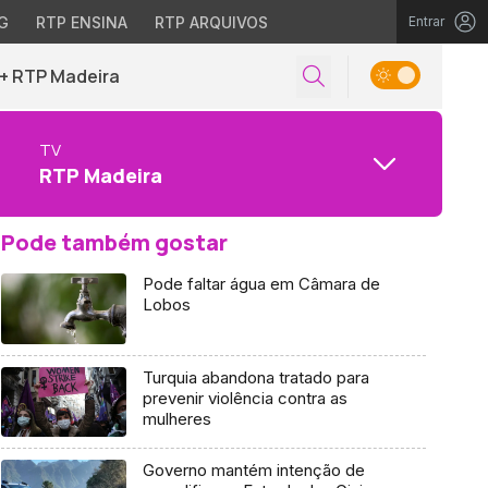
G
RTP ENSINA
RTP ARQUIVOS
Entrar
+ RTP Madeira
TV
RTP Madeira
Pode também gostar
Pode faltar água em Câmara de
Lobos
Turquia abandona tratado para
prevenir violência contra as
mulheres
Governo mantém intenção de