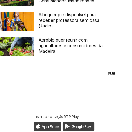
Comunidades Madeirenses
Albuquerque disponível para
receber professora sem casa
(áudio)
Agrobio quer reunir com
agricultores e consumidores da
Madeira
PUB
Instale a aplicação
RTP Play
ebook da RTP Madeira
nstagram da RTP Madeira