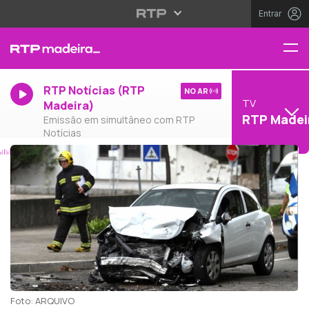
Entrar
RTP Notícias (RTP
NO AR
TV
Madeira)
RTP Madei
Emissão em simultâneo com RTP
Notícias
Foto: ARQUIVO