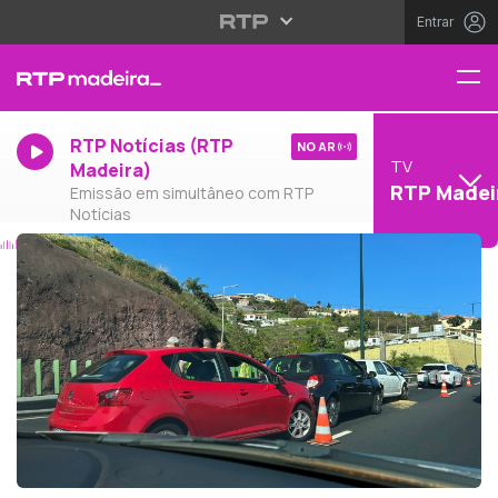
Entrar
RTP Notícias (RTP
NO AR
TV
Madeira)
RTP Madei
Emissão em simultâneo com RTP
Notícias