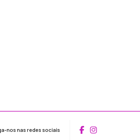
Aceder ao Fac
Aceder ao I
ga-nos nas redes sociais