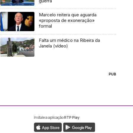
guerra
Marcelo reitera que aguarda
«proposta de exoneração»
formal
Falta um médico na Ribeira da
Janela (vídeo)
PUB
Instale a aplicação
RTP Play
ebook da RTP Madeira
nstagram da RTP Madeira