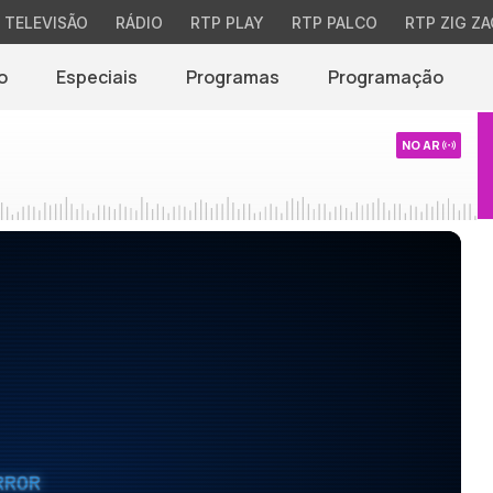
TELEVISÃO
RÁDIO
RTP PLAY
RTP PALCO
RTP ZIG ZA
o
Especiais
Programas
Programação
NO AR
RROR