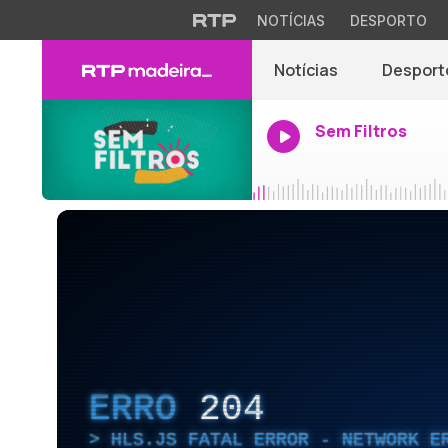
NOTÍCIAS
DESPORTO
Notícias
Desport
Sem Filtros
ERRO
204
HLS.JS FATAL ERROR - NETWORK E