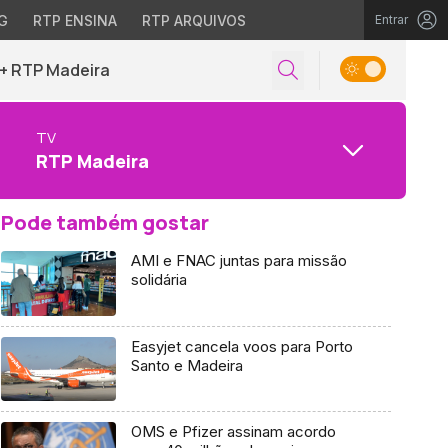
G
RTP ENSINA
RTP ARQUIVOS
Entrar
+ RTP Madeira
TV
RTP Madeira
Pode também gostar
AMI e FNAC juntas para missão
solidária
Easyjet cancela voos para Porto
Santo e Madeira
OMS e Pfizer assinam acordo