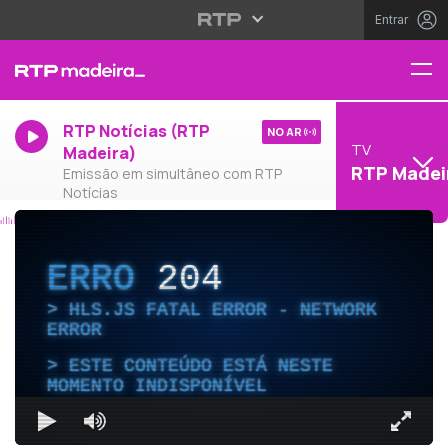
Entrar
RTP Notícias (RTP
NO AR
TV
Madeira)
RTP Madei
Emissão em simultâneo com RTP
Notícias
ERRO
204
HLS.JS FATAL ERROR - NETWORK
ERROR
ESTE CONTEÚDO ESTÁ NESTE
MOMENTO INDISPONÍVEL