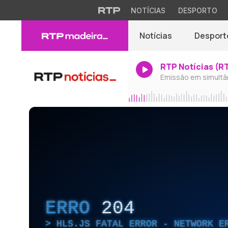
NOTÍCIAS
DESPORTO
Notícias
Desport
RTP Notícias (R
Emissão em simultâ
ERRO
204
HLS.JS FATAL ERROR - NETWORK E