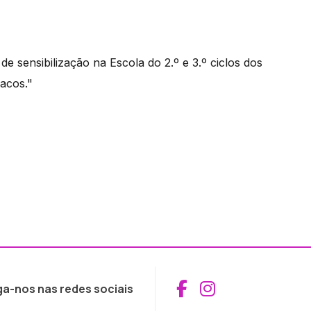
e sensibilização na Escola do 2.º e 3.º ciclos dos
acos."
Aceder ao Fac
Aceder ao I
ga-nos nas redes sociais