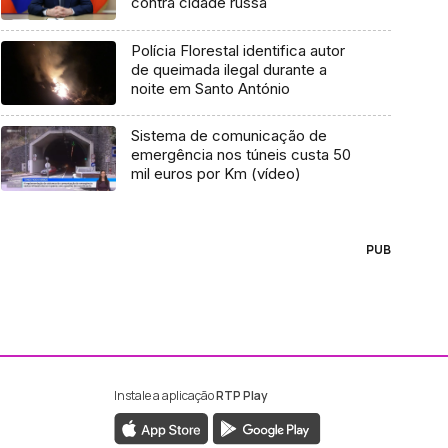
contra cidade russa
Polícia Florestal identifica autor
de queimada ilegal durante a
noite em Santo António
Sistema de comunicação de
emergência nos túneis custa 50
mil euros por Km (vídeo)
PUB
Instale a aplicação
RTP Play
ebook da RTP Madeira
nstagram da RTP Madeira