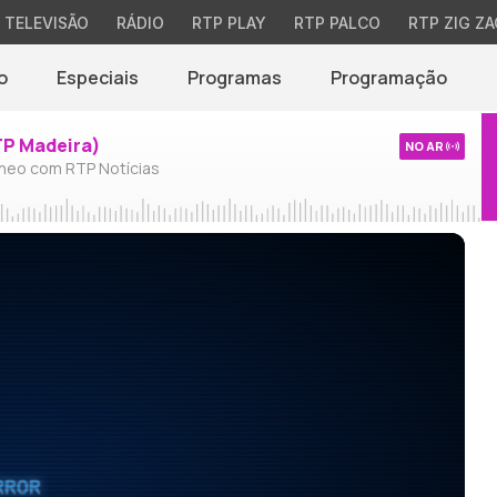
TELEVISÃO
RÁDIO
RTP PLAY
RTP PALCO
RTP ZIG ZA
o
Especiais
Programas
Programação
TP Madeira)
NO AR
neo com RTP Notícias
RROR