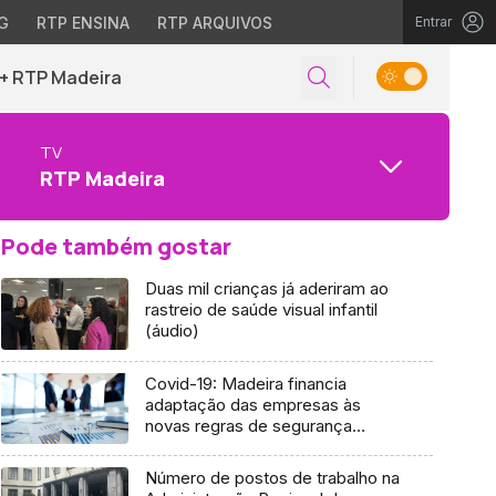
G
RTP ENSINA
RTP ARQUIVOS
Entrar
+ RTP Madeira
TV
RTP Madeira
Pode também gostar
Duas mil crianças já aderiram ao
rastreio de saúde visual infantil
(áudio)
Covid-19: Madeira financia
adaptação das empresas às
novas regras de segurança
(Vídeo)
Número de postos de trabalho na