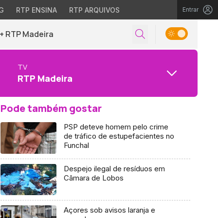
G
RTP ENSINA
RTP ARQUIVOS
Entrar
+ RTP Madeira
TV
RTP Madeira
Pode também gostar
PSP deteve homem pelo crime
de tráfico de estupefacientes no
Funchal
Despejo ilegal de resíduos em
Câmara de Lobos
Açores sob avisos laranja e