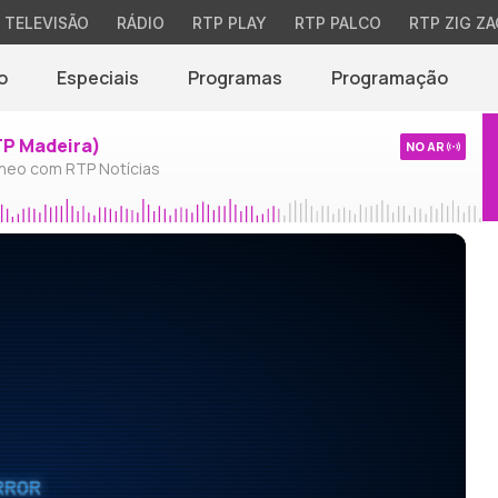
TELEVISÃO
RÁDIO
RTP PLAY
RTP PALCO
RTP ZIG ZA
o
Especiais
Programas
Programação
TP Madeira)
NO AR
neo com RTP Notícias
RROR