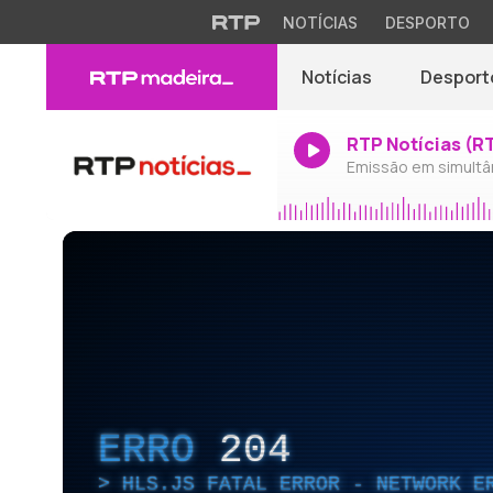
NOTÍCIAS
DESPORTO
Notícias
Desport
RTP Notícias (R
Emissão em simultâ
ERRO
204
HLS.JS FATAL ERROR - NETWORK E