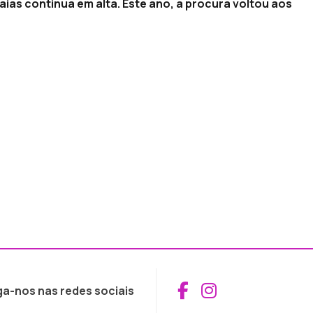
aias continua em alta. Este ano, a procura voltou aos
Aceder ao Fac
Aceder ao I
ga-nos nas redes sociais