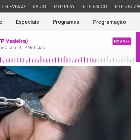
TELEVISÃO
RÁDIO
RTP PLAY
RTP PALCO
RTP ZIG ZA
o
Especiais
Programas
Programação
TP Madeira)
NO AR
neo com RTP Notícias