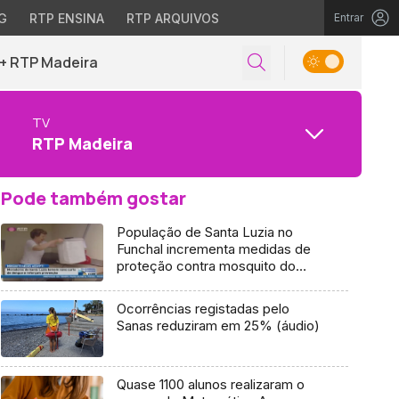
G
RTP ENSINA
RTP ARQUIVOS
Entrar
+ RTP Madeira
TV
RTP Madeira
Pode também gostar
População de Santa Luzia no
Funchal incrementa medidas de
proteção contra mosquito do
dengue
Ocorrências registadas pelo
Sanas reduziram em 25% (áudio)
Quase 1100 alunos realizaram o