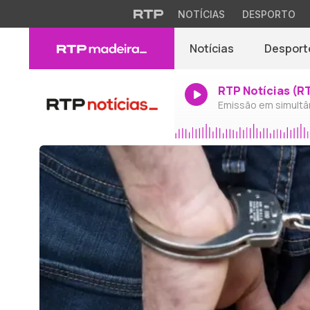
NOTÍCIAS
DESPORTO
Notícias
Desport
RTP Notícias (R
Emissão em simultâ