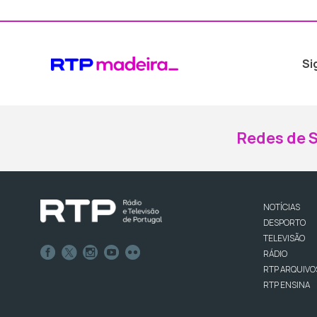
Si
Redes de S
NOTÍCIAS
DESPORTO
TELEVISÃO
RÁDIO
RTP ARQUIVO
RTP ENSINA