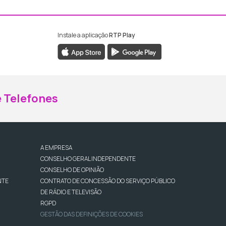
Instale a aplicação
RTP Play
ebook da RTP Madeira
nstagram da RTP Madeira
 Telefones
A EMPRESA
CONSELHO GERAL INDEPENDENTE
CONSELHO DE OPINIÃO
NTE
CONTRATO DE CONCESSÃO DO SERVIÇO PÚBLICO
DE RÁDIO E TELEVISÃO
RGPD
GESTÃO DAS DEFINIÇÕES DE COOKIES