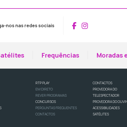
Aceder ao Fac
Aceder ao I
ga-nos nas redes sociais
atélites
Frequências
Moradas e
RTP PLAY
CONTACTOS
EM DIRETO
PROVEDORA DO
REVER PROGRAMAS
TELESPECTADOR
CONCURSOS
PROVEDORA DO OUVI
S
PERGUNTAS FREQUENTES
ACESSIBILIDADES
CONTACTOS
SATÉLITES