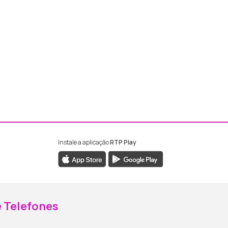
Instale a aplicação
RTP Play
ebook da RTP Madeira
nstagram da RTP Madeira
 Telefones