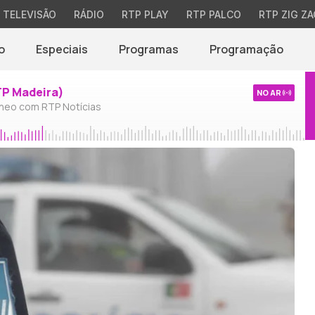
TELEVISÃO
RÁDIO
RTP PLAY
RTP PALCO
RTP ZIG ZA
o
Especiais
Programas
Programação
TP Madeira)
NO AR
neo com RTP Notícias