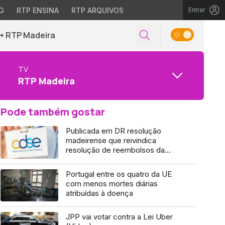
G
RTP ENSINA
RTP ARQUIVOS
Entrar
+ RTP Madeira
TV
RTP Madeira
Pode também gostar
Publicada em DR resolução
madeirense que reivindica
resolução de reembolsos da
ADSE
Portugal entre os quatro da UE
com menos mortes diárias
atribuídas à doença
JPP vai votar contra a Lei Uber