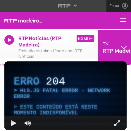
Entrar
RTP Notícias (RTP
NO AR
TV
Madeira)
RTP Madei
Emissão em simultâneo com RTP
Notícias
ERRO
204
HLS.JS FATAL ERROR - NETWORK
ERROR
ESTE CONTEÚDO ESTÁ NESTE
MOMENTO INDISPONÍVEL