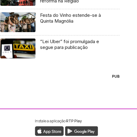
reforma na Região
Festa do Vinho estende-se à
Quinta Magnólia
“Lei Uber” foi promulgada e
segue para publicação
PUB
Instale a aplicação
RTP Play
ebook da RTP Madeira
nstagram da RTP Madeira