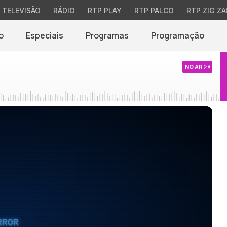
TELEVISÃO
RÁDIO
RTP PLAY
RTP PALCO
RTP ZIG ZA
o
Especiais
Programas
Programação
NO AR
RROR