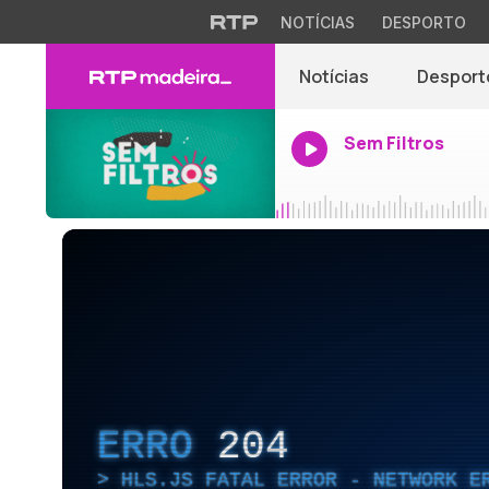
NOTÍCIAS
DESPORTO
Notícias
Desport
Sem Filtros
ERRO
204
HLS.JS FATAL ERROR - NETWORK E