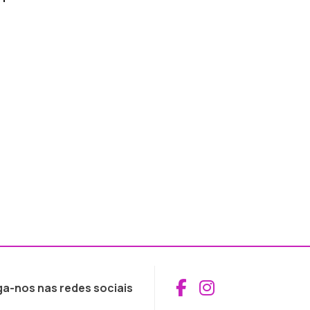
Aceder ao Fac
Aceder ao I
ga-nos nas redes sociais