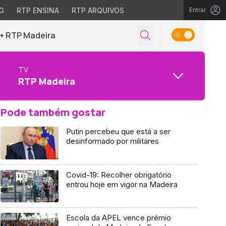
G
RTP ENSINA
RTP ARQUIVOS
Entrar
+ RTP Madeira
TV
RTP Madeira
Pode também gostar
Putin percebeu que está a ser
desinformado por militares
Covid-19: Recolher obrigatório
entrou hoje em vigor na Madeira
Escola da APEL vence prémio