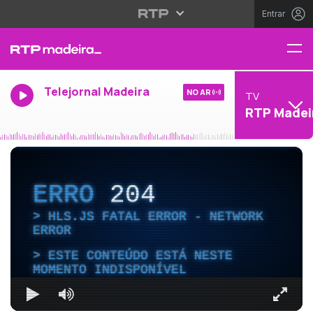
Entrar
Telejornal Madeira
NO AR
TV
RTP Madei
ERRO
204
HLS.JS FATAL ERROR - NETWORK
ERROR
ESTE CONTEÚDO ESTÁ NESTE
MOMENTO INDISPONÍVEL