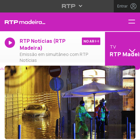
Entrar
RTP Notícias (RTP
NO AR
TV
Madeira)
RTP Madei
Emissão em simultâneo com RTP
Notícias