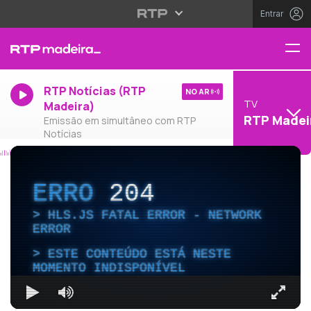
Entrar
RTP Notícias (RTP
NO AR
TV
Madeira)
RTP Madei
Emissão em simultâneo com RTP
Notícias
ERRO
204
HLS.JS FATAL ERROR - NETWORK
ERROR
ESTE CONTEÚDO ESTÁ NESTE
MOMENTO INDISPONÍVEL