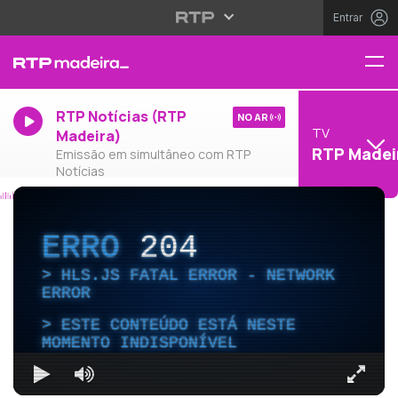
Entrar
RTP Notícias (RTP
NO AR
TV
Madeira)
RTP Madei
Emissão em simultâneo com RTP
Notícias
ERRO
204
HLS.JS FATAL ERROR - NETWORK
ERROR
ESTE CONTEÚDO ESTÁ NESTE
MOMENTO INDISPONÍVEL