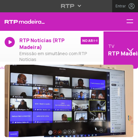
Entrar
RTP Notícias (RTP
NO AR
TV
Madeira)
RTP Madei
Emissão em simultâneo com RTP
Notícias