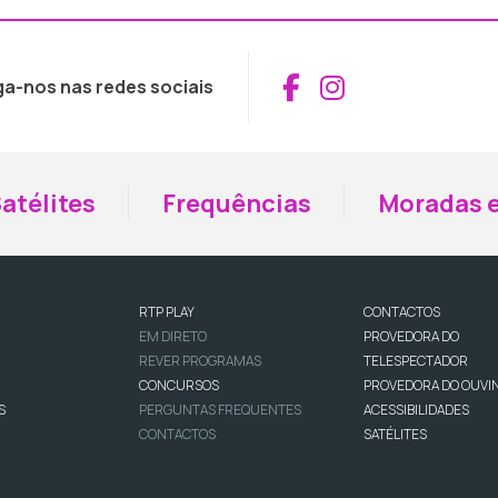
Aceder ao Fac
Aceder ao I
ga-nos nas redes sociais
atélites
Frequências
Moradas e
RTP PLAY
CONTACTOS
EM DIRETO
PROVEDORA DO
REVER PROGRAMAS
TELESPECTADOR
CONCURSOS
PROVEDORA DO OUVI
S
PERGUNTAS FREQUENTES
ACESSIBILIDADES
CONTACTOS
SATÉLITES