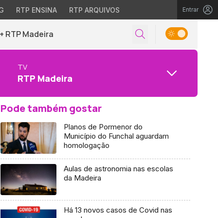
G
RTP ENSINA
RTP ARQUIVOS
Entrar
+ RTP Madeira
TV
RTP Madeira
Pode também gostar
Planos de Pormenor do
Município do Funchal aguardam
homologação
Aulas de astronomia nas escolas
da Madeira
Há 13 novos casos de Covid nas