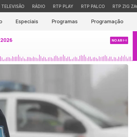
TELEVISÃO
RÁDIO
RTP PLAY
RTP PALCO
RTP ZIG ZA
o
Especiais
Programas
Programação
 2026
NO AR