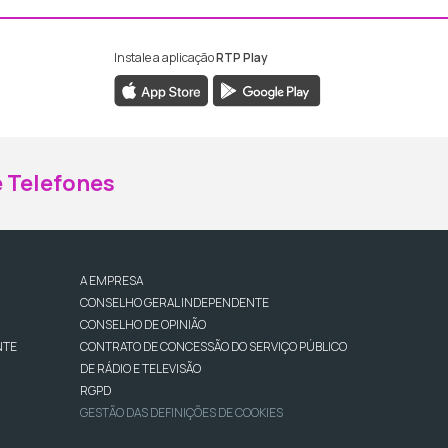
Instale a aplicação
RTP Play
ebook da RTP Madeira
nstagram da RTP Madeira
 Telefones
A EMPRESA
CONSELHO GERAL INDEPENDENTE
CONSELHO DE OPINIÃO
NTE
CONTRATO DE CONCESSÃO DO SERVIÇO PÚBLICO
DE RÁDIO E TELEVISÃO
RGPD
GESTÃO DAS DEFINIÇÕES DE COOKIES