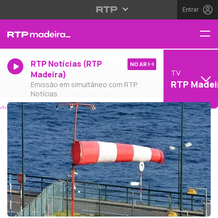
Entrar
RTP Notícias (RTP
NO AR
TV
Madeira)
RTP Madei
Emissão em simultâneo com RTP
Notícias