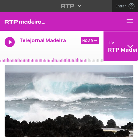
Entrar
Telejornal Madeira
NO AR
TV
RTP Madei