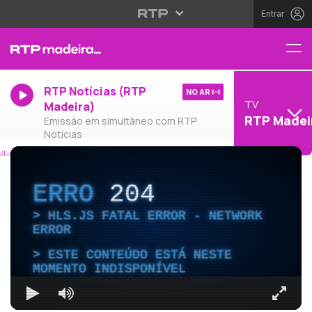
Entrar
RTP Notícias (RTP
NO AR
TV
Madeira)
RTP Madei
Emissão em simultâneo com RTP
Notícias
ERRO
204
HLS.JS FATAL ERROR - NETWORK
ERROR
ESTE CONTEÚDO ESTÁ NESTE
MOMENTO INDISPONÍVEL