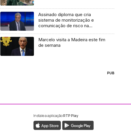
Assinado diploma que cria
sistema de monitorização e
comunicação de risco na
Madeira
Marcelo visita a Madeira este fim
de semana
PUB
Instale a aplicação
RTP Play
ebook da RTP Madeira
nstagram da RTP Madeira