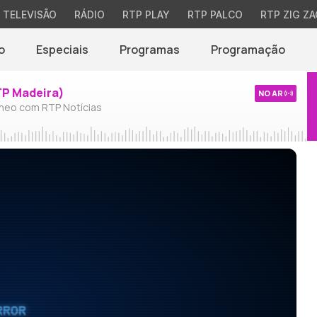
TELEVISÃO
RÁDIO
RTP PLAY
RTP PALCO
RTP ZIG ZA
o
Especiais
Programas
Programação
TP Madeira)
NO AR
neo com RTP Notícias
RROR