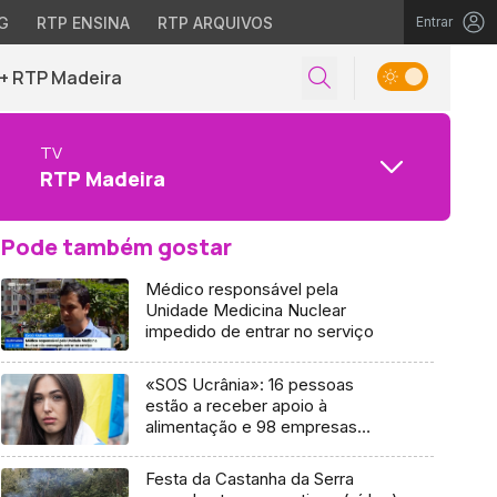
G
RTP ENSINA
RTP ARQUIVOS
Entrar
+ RTP Madeira
TV
RTP Madeira
Pode também gostar
Médico responsável pela
Unidade Medicina Nuclear
impedido de entrar no serviço
«SOS Ucrânia»: 16 pessoas
estão a receber apoio à
alimentação e 98 empresas
oferecem trabalho
Festa da Castanha da Serra