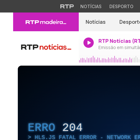
NOTÍCIAS
DESPORTO
Notícias
Desport
RTP Notícias (R
Emissão em simultâ
ERRO
204
HLS.JS FATAL ERROR - NETWORK E