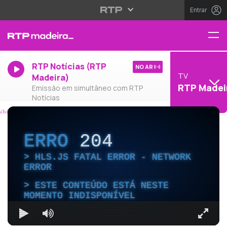
Entrar
RTP Notícias (RTP
NO AR
TV
Madeira)
RTP Madei
Emissão em simultâneo com RTP
Notícias
ERRO
204
HLS.JS FATAL ERROR - NETWORK
ERROR
ESTE CONTEÚDO ESTÁ NESTE
MOMENTO INDISPONÍVEL