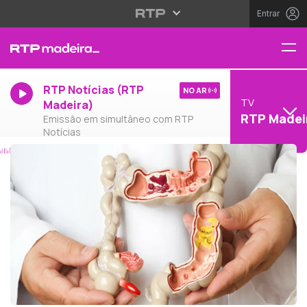
Entrar
RTP Notícias (RTP
NO AR
TV
Madeira)
RTP Madei
Emissão em simultâneo com RTP
Notícias