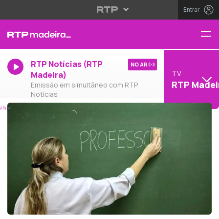
Entrar
RTP Notícias (RTP
NO AR
TV
Madeira)
RTP Madei
Emissão em simultâneo com RTP
Notícias