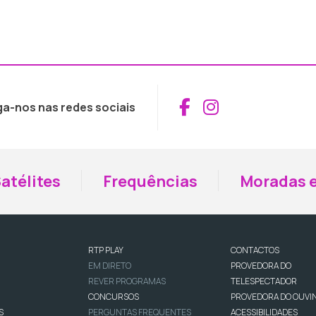
Aceder ao Fac
Aceder ao I
ga-nos nas redes sociais
atélites
Frequências
Moradas e
RTP PLAY
CONTACTOS
EM DIRETO
PROVEDORA DO
REVER PROGRAMAS
TELESPECTADOR
CONCURSOS
PROVEDORA DO OUVI
S
PERGUNTAS FREQUENTES
ACESSIBILIDADES