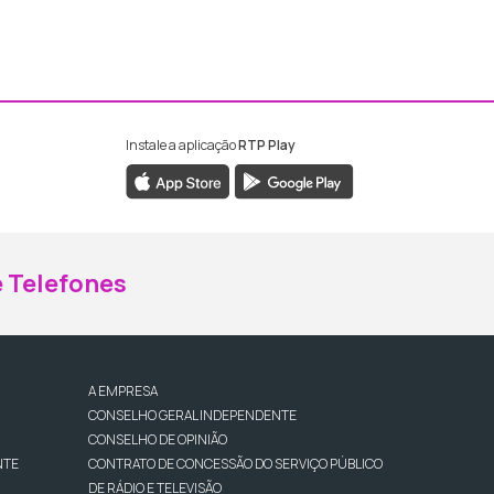
Instale a aplicação
RTP Play
ebook da RTP Madeira
nstagram da RTP Madeira
 Telefones
A EMPRESA
CONSELHO GERAL INDEPENDENTE
CONSELHO DE OPINIÃO
NTE
CONTRATO DE CONCESSÃO DO SERVIÇO PÚBLICO
DE RÁDIO E TELEVISÃO