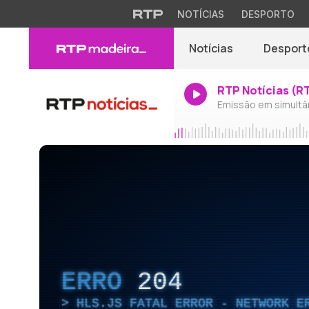
NOTÍCIAS
DESPORTO
Notícias
Desport
RTP Notícias (R
Emissão em simultâ
ERRO
204
HLS.JS FATAL ERROR - NETWORK E