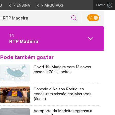
G
RTP ENSINA
RTP ARQUIVOS
Entrar
+ RTP Madeira
TV
RTP Madeira
Pode também gostar
Covid-19: Madeira com 13 novos
casos e 70 suspeitos
Gonçalo e Nelson Rodrigues
concluíram missão em Marrocos
(áudio)
Aeroporto da Madeira regressa à