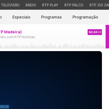
TELEVISÃO
RÁDIO
RTP PLAY
RTP PALCO
RTP ZIG ZA
o
Especiais
Programas
Programação
TP Madeira)
NO AR
neo com RTP Notícias
RROR