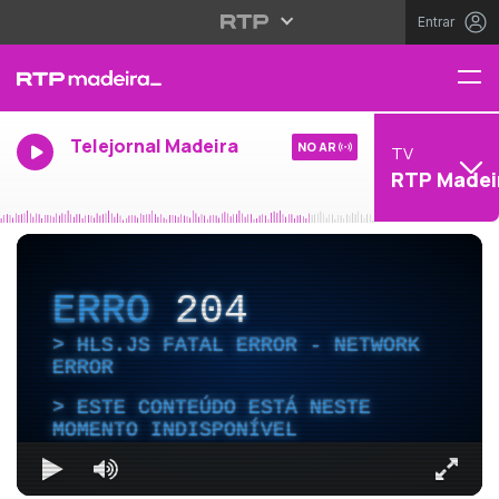
Entrar
Telejornal Madeira
NO AR
TV
RTP Madei
ERRO
204
HLS.JS FATAL ERROR - NETWORK
ERROR
ESTE CONTEÚDO ESTÁ NESTE
MOMENTO INDISPONÍVEL