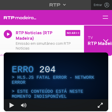
Entrar
RTP Notícias (RTP
NO AR
TV
Madeira)
RTP Madei
Emissão em simultâneo com RTP
Notícias
ERRO
204
HLS.JS FATAL ERROR - NETWORK
ERROR
ESTE CONTEÚDO ESTÁ NESTE
MOMENTO INDISPONÍVEL