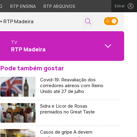
G
RTP ENSINA
RTP ARQUIVOS
Entrar
+ RTP Madeira
TV
RTP Madeira
Pode também gostar
Covid-19: Reavaliação dos
corredores aéreos com Reino
Unido até 27 de julho
Sidra e Licor de Rosas
premiados no Great Taste
Casos de gripe A devem