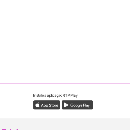
Instale a aplicação
RTP Play
ebook da RTP Madeira
nstagram da RTP Madeira