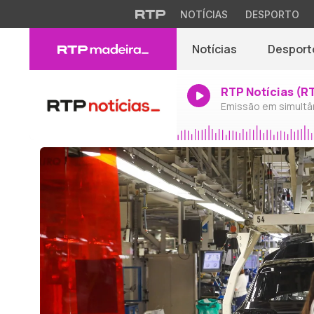
NOTÍCIAS
DESPORTO
Notícias
Desport
RTP Notícias (R
Emissão em simultâ