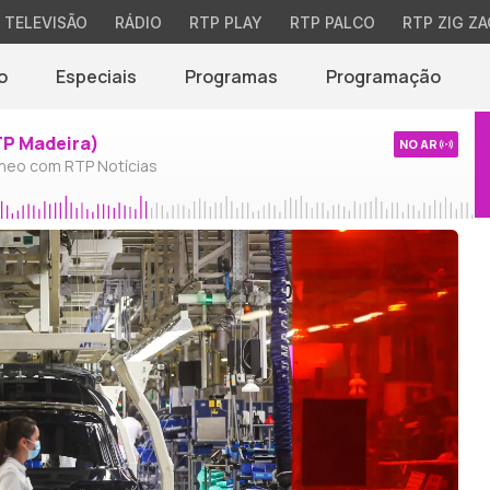
TELEVISÃO
RÁDIO
RTP PLAY
RTP PALCO
RTP ZIG ZA
o
Especiais
Programas
Programação
TP Madeira)
NO AR
neo com RTP Notícias