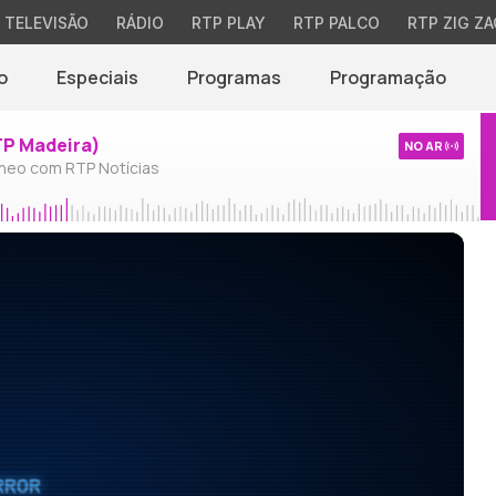
TELEVISÃO
RÁDIO
RTP PLAY
RTP PALCO
RTP ZIG ZA
o
Especiais
Programas
Programação
TP Madeira)
NO AR
neo com RTP Notícias
RROR