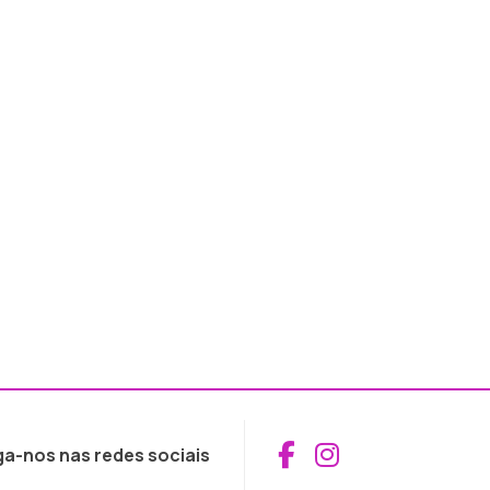
Aceder ao Fac
Aceder ao I
ga-nos nas redes sociais