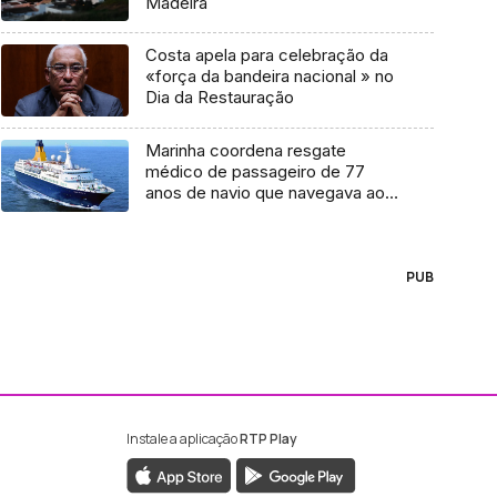
Madeira
Costa apela para celebração da
«força da bandeira nacional » no
Dia da Restauração
Marinha coordena resgate
médico de passageiro de 77
anos de navio que navegava ao
largo da Madeira
PUB
Instale a aplicação
RTP Play
ebook da RTP Madeira
nstagram da RTP Madeira