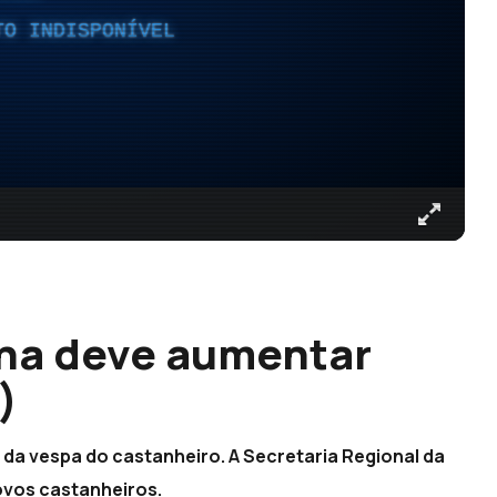
TO INDISPONÍVEL
ha deve aumentar
)
da vespa do castanheiro. A Secretaria Regional da
ovos castanheiros.