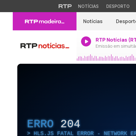
NOTÍCIAS
DESPORTO
Notícias
Desport
RTP Notícias (R
Emissão em simultâ
ERRO
204
HLS.JS FATAL ERROR - NETWORK E