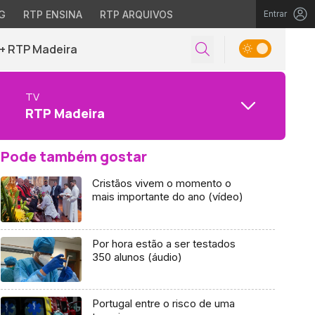
G
RTP ENSINA
RTP ARQUIVOS
Entrar
+ RTP Madeira
TV
RTP Madeira
Pode também gostar
Cristãos vivem o momento o
mais importante do ano (vídeo)
Por hora estão a ser testados
350 alunos (áudio)
Portugal entre o risco de uma