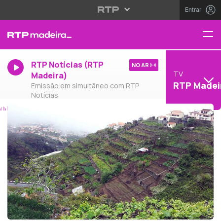
Entrar
RTP Notícias (RTP
NO AR
TV
Madeira)
RTP Madei
Emissão em simultâneo com RTP
Notícias