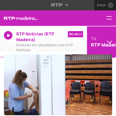
Entrar
RTP Notícias (RTP
NO AR
TV
Madeira)
RTP Madei
Emissão em simultâneo com RTP
Notícias