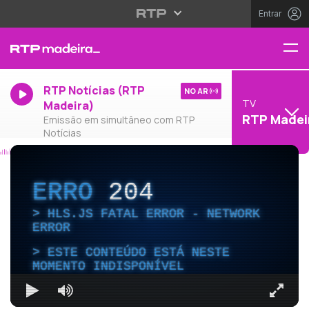
Entrar
RTP Notícias (RTP
NO AR
TV
Madeira)
RTP Madei
Emissão em simultâneo com RTP
Notícias
ERRO
204
HLS.JS FATAL ERROR - NETWORK
ERROR
ESTE CONTEÚDO ESTÁ NESTE
MOMENTO INDISPONÍVEL