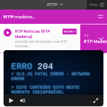
Entrar
RTP Notícias (RTP
NO AR
TV
Madeira)
RTP Madei
Emissão em simultâneo com RTP
Notícias
ERRO
204
HLS.JS FATAL ERROR - NETWORK
ERROR
ESTE CONTEÚDO ESTÁ NESTE
MOMENTO INDISPONÍVEL