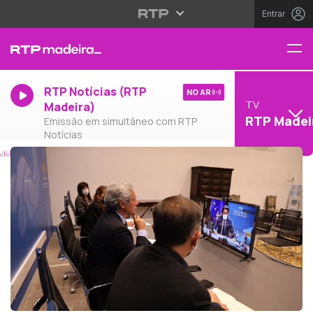
Entrar
RTP Notícias (RTP
NO AR
TV
Madeira)
RTP Madei
Emissão em simultâneo com RTP
Notícias