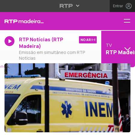
Entrar
RTP Notícias (RTP
NO AR
TV
Madeira)
RTP Madei
Emissão em simultâneo com RTP
Notícias