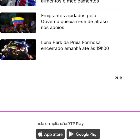
alimentos e medicamentos
Emigrantes ajudados pelo
Governo queixam-se de atraso
nos apoios
Luna Park da Praia Formosa
encerrado amanhã até às 19h00
PUB
Instale a aplicação
RTP Play
ebook da RTP Madeira
nstagram da RTP Madeira