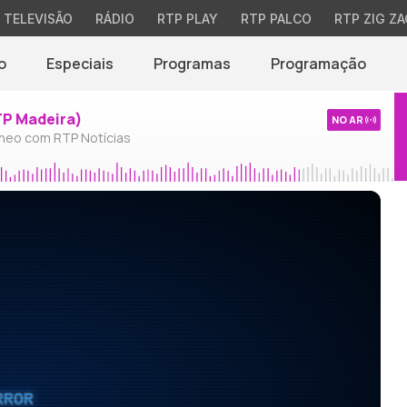
TELEVISÃO
RÁDIO
RTP PLAY
RTP PALCO
RTP ZIG ZA
o
Especiais
Programas
Programação
TP Madeira)
NO AR
neo com RTP Notícias
RROR