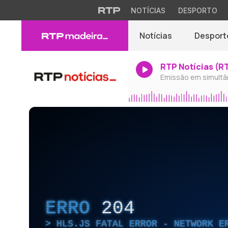
NOTÍCIAS
DESPORTO
Notícias
Desport
RTP Notícias (R
Emissão em simultâ
ERRO
204
HLS.JS FATAL ERROR - NETWORK E