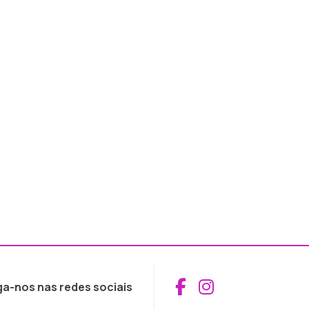
Aceder ao Fac
Aceder ao I
ga-nos nas redes sociais