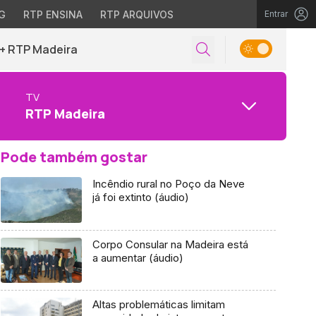
G
RTP ENSINA
RTP ARQUIVOS
Entrar
+ RTP Madeira
TV
RTP Madeira
Pode também gostar
Incêndio rural no Poço da Neve
já foi extinto (áudio)
Corpo Consular na Madeira está
a aumentar (áudio)
Altas problemáticas limitam