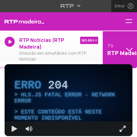
Entrar
RTP Notícias (RTP
NO AR
TV
Madeira)
RTP Madei
Emissão em simultâneo com RTP
Notícias
ERRO
204
HLS.JS FATAL ERROR - NETWORK
ERROR
ESTE CONTEÚDO ESTÁ NESTE
MOMENTO INDISPONÍVEL