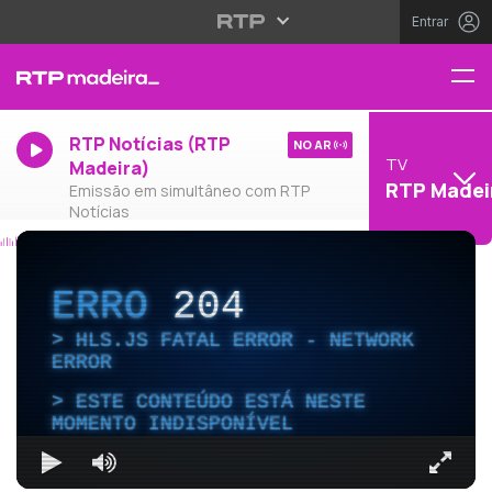
Entrar
RTP Notícias (RTP
NO AR
TV
Madeira)
RTP Madei
Emissão em simultâneo com RTP
Notícias
ERRO
204
HLS.JS FATAL ERROR - NETWORK
ERROR
ESTE CONTEÚDO ESTÁ NESTE
MOMENTO INDISPONÍVEL