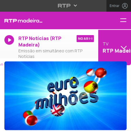
Entrar
RTP Notícias (RTP
NO AR
TV
Madeira)
RTP Madei
Emissão em simultâneo com RTP
Notícias