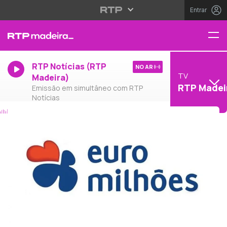
Entrar
RTP Notícias (RTP
NO AR
TV
Madeira)
RTP Madei
Emissão em simultâneo com RTP
Notícias