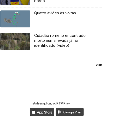
bordo
Quatro aviões às voltas
Cidadão romeno encontrado
morto numa levada já foi
identificado (vídeo)
PUB
Instale a aplicação
RTP Play
ebook da RTP Madeira
nstagram da RTP Madeira