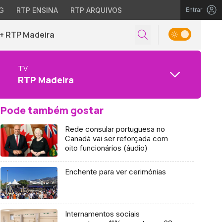
G
RTP ENSINA
RTP ARQUIVOS
Entrar
+ RTP Madeira
TV
RTP Madeira
Pode também gostar
Rede consular portuguesa no
Canadá vai ser reforçada com
oito funcionários (áudio)
Enchente para ver cerimónias
Internamentos sociais