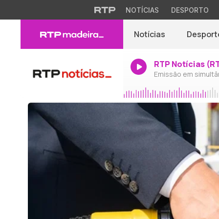
NOTÍCIAS
DESPORTO
Notícias
Desport
RTP Notícias (R
Emissão em simultâ