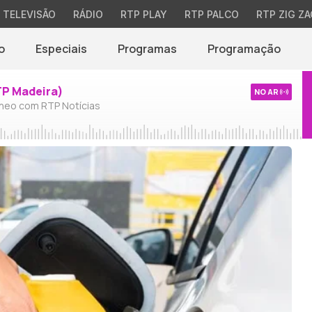
TELEVISÃO
RÁDIO
RTP PLAY
RTP PALCO
RTP ZIG ZA
o
Especiais
Programas
Programação
TP Madeira)
NO AR
neo com RTP Notícias